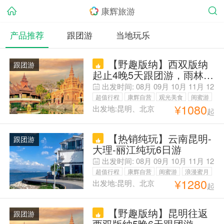
康辉旅游
产品推荐
跟团游
当地玩乐
【野趣版纳】西双版纳
跟团游
起止4晚5天跟团游，雨林徒
步做一天野孩子
出发时间:
08月
09月
10月
11月
12
月
01月
02月
03月
超值行程
康辉自营
观光美食
闺蜜游
¥
1080
出发地:昆明、北京
起
浪漫蜜月
父母安心游
【热销纯玩】云南昆明-
跟团游
大理-丽江纯玩6日游
出发时间:
08月
09月
10月
11月
12
月
01月
02月
03月
04月
05月
06月
超值行程
康辉自营
闺蜜游
浪漫蜜月
¥
1280
出发地:昆明、北京
起
【野趣版纳】昆明往返
跟团游
西双版纳5晚6天跟团游，雨