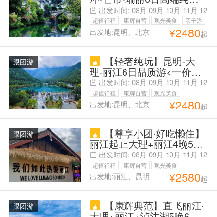
游<昆明起止动车往返,5钻
出发时间:
08月
09月
10月
11月
12
轻奢酒店,畅泡云峰山温泉>
月
01月
02月
03月
04月
05月
超值行程
康辉自营
观光美食
亲子游
¥
2480
出发地:昆明、北京
起
闺蜜游
浪漫蜜月
【轻奢纯玩】昆明-大
跟团游
理-丽江6日品质游<一价全
含,零自费零购物,5钻酒店超
出发时间:
08月
09月
10月
11月
12
级旅行体验>
月
01月
超值行程
康辉自营
观光美食
¥
2480
出发地:昆明、北京
起
毕业季旅行
闺蜜游
浪漫蜜月
【尊享小团·好吃懒住】
跟团游
丽江起止大理+丽江4晚5日
游（12人小团,网红餐厅,轻
出发时间:
08月
09月
10月
11月
12
奢酒店睡到自然醒,真纯玩
月
01月
02月
03月
04月
超值行程
康辉自营
观光美食
无购物）
¥
2580
出发地:丽江、昆明
起
毕业季旅行
亲子游
闺蜜游
【康辉典范】直飞丽江·
跟团游
大理+丽江+泸沽湖5晚6天