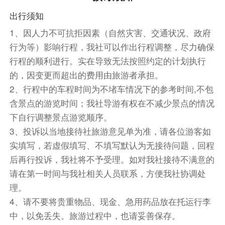
步于高山草甸和原始森林中，全身心融入纯净的大
出行须知
自然，随后游【蓝月谷】
1、因人力不可抗拒因素（自然灾害、交通状况、政府
B线（玉龙雪山大索道）：乘车前往【玉龙雪山索
行为等）影响行程，我社可以作出行程调整，尽力确保
道】（玉龙雪山索道如遇旺季限票或天气原因导致
行程的顺利进行。实在导致无法按照约定的计划执行
上不了，我们将调整为玉龙雪山索道换成云杉坪索
道处理，差价现退）从海拔3000米的草甸出发，
的，因变更而超出的费用由旅游者承担。
穿越高大挺拔的各种松林杉树，到达4506米高的
2、行程中的车程时间为不堵车情况下的参考时间,不包
雪山冰川公园，欣赏大自然恩赐的美景，随后游
含景点的游览时间；我社导游有权在不减少景点的情况
【蓝月谷】
下自行调整景点游览顺序。
(PS因丽江玉龙雪山风景区冰川大索道资源有限，
3、投诉以当地接待社旅游意见单为准，请各位游客如
本产品将尽力保证大索道资源。
实填写，若虚假填写、不填写默认为无接待问题，回程
1、如遇大索道限流或者不可抗力因素(天气原因或
后再行投诉，我社将不予受理。如对我社接待不满意的
索道检修）无法乘坐大索道的，将更改为云杉坪索
请在第一时间与我社相关人员联系，方便我社协调处
道，并退索道差价80元/人 。
理。
2、因雪山索道资源一人同期只能预约一条，如遇
4、请不要将贵重物品、现金、急用药品放在托运行李
大索道和云杉坪索道均无法乘坐的情况（包括限
中，以免丢失。旅游过程中，也请妥善保存。
流/天气原因临时停开/索道维修的情况），将现退