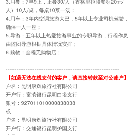
3.用餐：7早9正，正餐30/人（香格里拉段餐标20元/
很多人的理想生活，平日在大城市的快节奏生活的
人）10人/桌，每桌10菜一汤；
朋友，如果你选择到大理旅游，我们将特意安排打
4.用车：3年内空调旅游大巴，5年以上专业司机驾驶，
卡大理抖音最网红景点，有中国圣托里尼之称的
确保一人一座；
【圣托尼里·理想邦旅拍】（每组家庭赠送5张电子
5.导游：五年以上热爱旅游事业的专职导游，行程作息
版照片）浪漫从这里开始。蓝色浪漫，白色纯净，
由随团导游根据具体情况安排；
温柔与风和白云一样恍惚，（带着美美的、帅气的
6.购物：全程无购物店；
衣服），在这里随便一拍都是大片。蓝天像被洗涤
晒干了的蓝色一样浪漫。乘车前往游览【大理古
城】（开放式古城自由活动）大理古城又名叶榆
---------------------------------------------------------------
城、紫城、中和镇。古城其历史可追溯至唐天宝年
【如遇无法在线支付的客户，请直接转款至对公账户】
间，南诏王阁逻凤筑的羊苴咩城(今城之西三塔附
户名：昆明康辉旅行社有限公司
近)，为其新都。晚上特意甄选了大理海边客栈或
开户行：富滇银行昆明白塔支行
酒店，美梦以您相伴。
账号：927011010000838038
或
餐饮
户名：昆明康辉旅行社有限公司
早餐：包含
中餐：包含
晚餐：包含
开户行：交通银行昆明护国支行
住宿