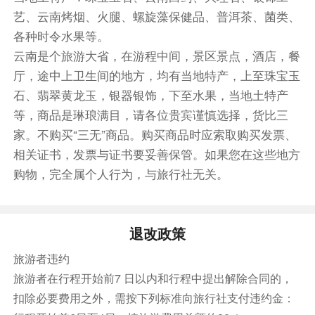
风景，有心情，有闲情才可感觉安逸（因丽江古城
艺、云南烤烟、火腿、螺旋藻保健品、普洱茶、菌类、
为开放式古城，基本为自行游览，时间是根据客人
各种时令水果等。
自订）。
云南是个旅游大省，在游程中间，景区景点，酒店，餐
餐饮
厅，途中上卫生间的地方，均有当地特产，上至珠宝玉
早餐：包含
中餐：营养餐包
晚餐：敬请自理
石、翡翠黄龙玉，银器银饰，下至水果，当地土特产
等，商品是琳琅满目，请各位贵宾谨慎选择，货比三
住宿
家。不购买“三无”商品。购买商品时应索取购买发票、
金康酒店或同级备选酒店
相关证书，发票与证书要妥善保管。如果您在这些地方
第5天
丽江
虎跳峡
普达措
购物，完全属个人行为，与旅行社无关。
早餐后乘车赴香格里拉，途中远观长江第一湾，途
中游览最美世界十大峡谷之一的【虎跳峡】虎跳峡
是万里长江第一大峡谷，横穿与哈巴和玉龙雪山之
退改政策
间因猛虎跃江心石过江的传说而得名。随后游览我
旅游者违约
国大陆第一个国家公园【普达措国家公园】乘坐环
旅游者在行程开始前7 日以内和行程中提出解除合同的，
保车到达属都湖（海拔约4100米，约3小时）, 晚
扣除必要费用之外，需按下列标准向旅行社支付违约金：
上赠送藏家歌舞晚会（品：藏式烤牦牛火锅、，酥