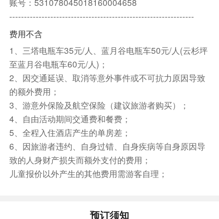
账号：531078045018160004658
乡音客栈或同级备选海边客栈
---------------------------------------------------------------
第4天
大理
大理古城
玉龙雪山A线（云杉坪
费用不含
索道）/B线（玉龙雪山大索道）/C线（雪山旅拍）
1、三塔电瓶车35元/人、蓝月谷电瓶车50元/人(云杉坪
丽江古城
至蓝月谷电瓶车60元/人)；
早餐后游览乘车前往游览【大理古城】（开放式古
2、因交通延误、取消等意外事件或不可抗力原因导致
城自由活动）大理古城又名叶榆城、紫城、中和
的额外费用；
镇。古城其历史可追溯至唐天宝年间，南诏王阁逻
3、游意外保险及航空保险（建议旅游者购买）；
凤筑的羊苴咩城(今城之西三塔附近)，为其新都。
4、自由活动期间交通费和餐费；
随后乘车前往丽江，中餐营养餐包（矿泉水1瓶、
5、全程入住酒店产生的单房差；
牛奶1袋、卤蛋1个、火腿肠1根、威化饼1包、法
6、因旅游者违约、自身过错、自身疾病等自身原因导
式小面包2个、巧克力派1个、蛋黄派1个、大面包
1个、苹果1个）
致的人身财产损失而额外支付的费用；
以下3条线选其中一条参加（出团前根据游客自身
儿童报价以外产生的其他费用需游客自理；
身体情况自愿选择）：
A线（云杉坪索道）：乘车前往【云杉坪索道】探
秘玉龙第三国，欣赏更富有层次感的玉龙雪山，漫
预订须知