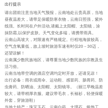
出行提示
大索道120元/人或云杉坪40元/人费用，另保证行
请出团前注意当地天气预报，云南地处云贵高原，当地
程内蓝月谷景区的游览时间，额外增加玉龙雪山玉
水寨景区游览打卡。)
昼夜温差大，请带足保暖防寒衣物，云南日照强，紫外
C线 玉水寨→解锁雪山大片（旅拍）：乘车前往
线强。长时间在户外活动,请戴上太阳帽、太阳镜，涂
【玉水寨】玉水寨景区位于云南省丽江县城北部十
抹防霜,以保护皮肤。天气变化多端，请携带雨具。
五公里的玉龙雪山脚下，国家4A级景区。景区占
云南山高坡大，对限速有严格规定。行程地海拔较高，
地208亩，平均海拔2700米，山寨自然纯朴，风
空气含氧量低，故上坡时旅游车速有时仅20－30迈，
景秀丽，更是丽江纳西族东巴教的文化传承地，被
还望谅解！
誉为“东巴圣地”。之后打卡雪山【雪山大片旅拍圣
云南属少数民族地区，请尊重当地少数民族的宗教及生
地】（不含服装不含妆造，每组家庭含6张电子照
活习俗。
片）奇遇千年丽江胜景，雪山下的打卡圣地!解锁
云南当地带空调的酒店空调均定时开放，还请见谅！
专业级雪山风情大片。
出行必备：雨衣或雨伞、运动鞋、感冒药、肠胃药、防
今晚晚餐自理，游客可随喜好自费品尝当地特色小
虫膏药、防晒油、太阳帽、太阳镜等。（丽江早晚温差
吃，自由游览依托三山而建的，久负“柔软时光”盛
较大，请带稍厚衣服。建议带毛衣，长袖衫，轻便保暖
誉的【丽江古城、四方街】，街巷中无论少壮还是
外套，穿旅游鞋）
中老年，皆同品鉴一份闲情的“浪慢生活”，再美的
当地土特产：珠宝玉石、云南白药、大理石、银饰工