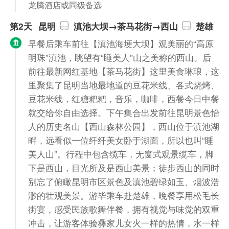
龙腾酒店或同级备选
第2天
昆明
滇池大坝→茶马花街→西山
楚雄
早餐后乘车前往【滇池海埂大坝】观美丽的“高原
明珠”滇池，眺望有“睡美人”山之美称的西山。后
前往最新网红基地【茶马花街】这里美食琳琅，这
里聚集了昆明当地最地道的豆花米线、各式烧烤、
豆花米线，红糖粑粑，音乐，咖啡，西餐今日中餐
就交给你自由选择。下午集合出发前往昆明景色怡
人的历史名山【西山森林公园】，西山位于滇池湖
畔，远看似一位纤纤美女卧于湖面，所以也叫“睡
美人山”。行程中包含缆车，无窗式观景缆车，脚
下是西山，目光所及是西山美景；徒步西山的同时
别忘了俯瞰昆明市区景色及滇池碧绿如玉、烟波浩
渺的壮观美景。游毕乘车赴楚雄，晚餐享用松毛长
街宴，感受民族歌舞伴餐，拥有视觉与味觉的双重
冲击，让游客体验彝家儿女火一样的热情，水一样