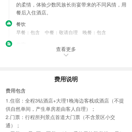
的柔情，体验少数民族长街宴带来的不同风情，用
餐后入住酒店。
餐饮
早餐：包含
中餐：敬请自理
晚餐：包含
住宿
查看更多
舒心美居酒店或同级备选
第3天
楚雄
三塔→洱海私人游船→打卡圣托里尼·
理想邦旅拍
大理古城
费用说明
早餐后乘车前往游览【崇圣寺三塔】崇圣寺三塔是
大理“文献名邦”的象征，是云南古代历史文化的象
费用包含
征，也是中国南方最古老最雄伟的建筑之一。中餐
1.住宿：全程3钻酒店+大理1晚海边客栈或酒店（不提
享用大理特色酸辣鱼，随后乘坐【洱海私人游船】
供自然单间，产生单房差由客人自理）；
与洱海来一次近距离的接触，观苍洱山水自然风
2.门票：行程所列景点首道大门票（不含景区小交
光，看洱海“金梭烟云，让您因山水陶醉，赏心悦
通）；
目，心旷神怡，流连忘返。面朝大海，春暖花开是