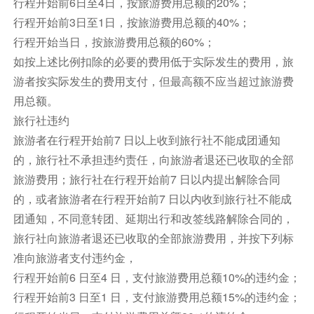
行程开始前6日至4日，按旅游费用总额的20%；
油茶、青稞酒、藏式小吃、烤鸡）体验藏族文化，
行程开始前3日至1日，按旅游费用总额的40%；
欣赏原生态歌舞（约120分钟）入住酒店。
行程开始当日，按旅游费用总额的60%；
餐饮
如按上述比例扣除的必要的费用低于实际发生的费用，旅
早餐：包含
中餐：包含
晚餐：包含
游者按实际发生的费用支付，但最高额不应当超过旅游费
用总额。
住宿
旅行社违约
萨龙酒店或同级备选
旅游者在行程开始前7 日以上收到旅行社不能成团通知
第6天
独克宗古城→香巴拉时轮坛城
丽江
的，旅行社不承担违约责任，向旅游者退还已收取的全部
早餐后乘车游览【独克宗古城】参观龟山公园，合
旅游费用；旅行社在行程开始前7 日以内提出解除合同
力转动世界上最大的转经筒，为家人朋友祈福，游
的，或者旅游者在行程开始前7 日以内收到旅行社不能成
览约一小时后乘车前往参观【香巴拉时轮坛城
团通知，不同意转团、延期出行和改签线路解除合同的，
AAAA】（游览时间约90分钟左右）是藏区最大活
旅行社向旅游者退还已收取的全部旅游费用，并按下列标
佛班禅大师的道场，道场内供奉有一座金碧辉煌，
准向旅游者支付违约金，
嵌满藏密七宝（天珠，蜜蜡，绿松石，红珊瑚，珍
行程开始前6 日至4 日，支付旅游费用总额10%的违约金；
珠，砗磲，玛瑙）的世界最大、装藏最多的黄金立
行程开始前3 日至1 日，支付旅游费用总额15%的违约金；
体坛城，该坛城由班禅大师亲自开光加持并赐名。