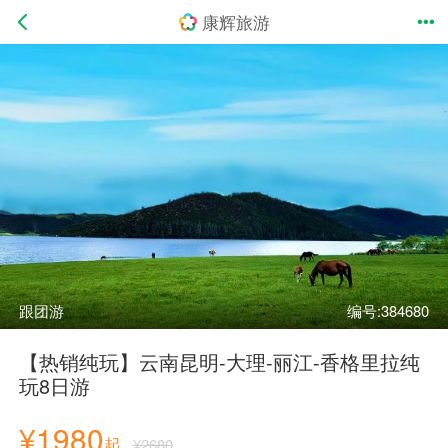
康辉旅游
跟团游
编号:384680
【热销纯玩】云南昆明-大理-丽江-香格里拉纯
玩8日游
¥1980
起
¥2680