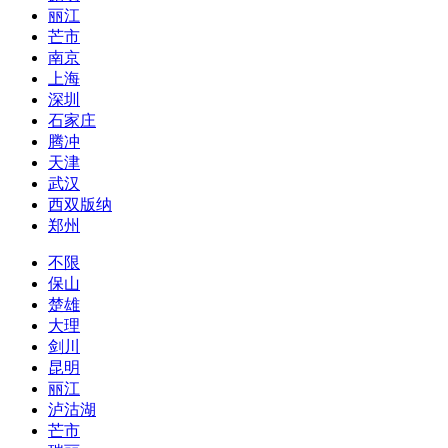
丽江
芒市
南京
上海
深圳
石家庄
腾冲
天津
武汉
西双版纳
郑州
不限
保山
楚雄
大理
剑川
昆明
丽江
泸沽湖
芒市