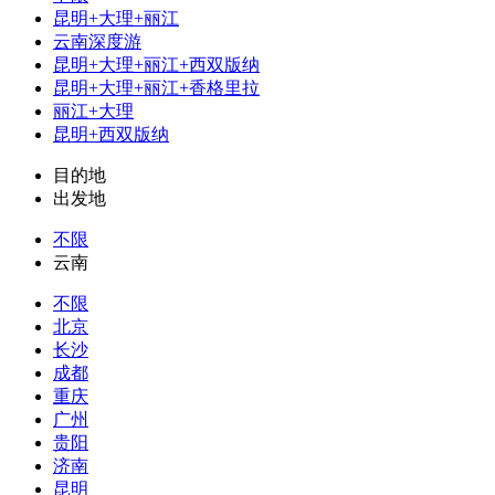
昆明+大理+丽江
云南深度游
昆明+大理+丽江+西双版纳
昆明+大理+丽江+香格里拉
丽江+大理
昆明+西双版纳
目的地
出发地
不限
云南
不限
北京
长沙
成都
重庆
广州
贵阳
济南
昆明