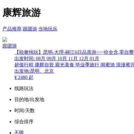
康辉旅游
产品推荐
跟团游
当地玩乐
跟团游
【轻奢纯玩】昆明-大理-丽江6日品质游<一价全含,零自费
出发时间:
08月
09月
10月
11月
12月
01月
超值行程
康辉自营
观光美食
毕业季旅行
闺蜜游
浪漫蜜
出发地:昆明、北京
¥
2480
起
线路玩法
目的地/出发地
时间/天数
综合排序
不限