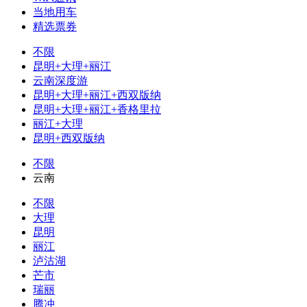
当地用车
精选票券
不限
昆明+大理+丽江
云南深度游
昆明+大理+丽江+西双版纳
昆明+大理+丽江+香格里拉
丽江+大理
昆明+西双版纳
不限
云南
不限
大理
昆明
丽江
泸沽湖
芒市
瑞丽
腾冲