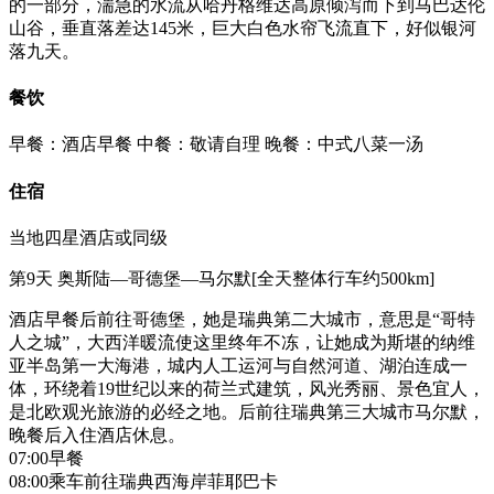
的一部分，湍急的水流从哈丹格维达高原倾泻而下到马巴达伦
山谷，垂直落差达145米，巨大白色水帘飞流直下，好似银河
落九天。
餐饮
早餐：酒店早餐
中餐：敬请自理
晚餐：中式八菜一汤
住宿
当地四星酒店或同级
第9天
奥斯陆—哥德堡—马尔默[全天整体行车约500km]
酒店早餐后前往哥德堡，她是瑞典第二大城市，意思是“哥特
人之城”，大西洋暖流使这里终年不冻，让她成为斯堪的纳维
亚半岛第一大海港，城内人工运河与自然河道、湖泊连成一
体，环绕着19世纪以来的荷兰式建筑，风光秀丽、景色宜人，
是北欧观光旅游的必经之地。后前往瑞典第三大城市马尔默，
晚餐后入住酒店休息。
07:00早餐
08:00乘车前往瑞典西海岸菲耶巴卡