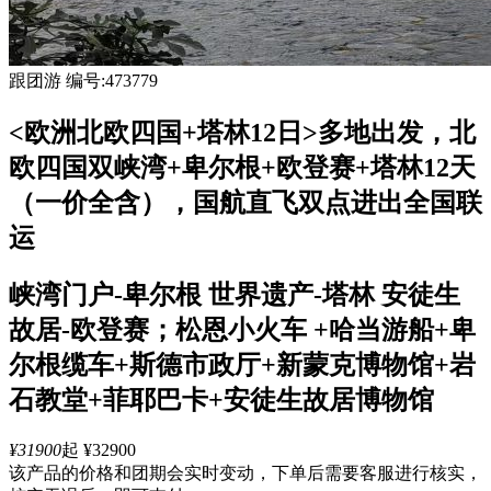
跟团游
编号:473779
<欧洲北欧四国+塔林12日>多地出发，北
欧四国双峡湾+卑尔根+欧登赛+塔林12天
（一价全含），国航直飞双点进出全国联
运
峡湾门户-卑尔根 世界遗产-塔林 安徒生
故居-欧登赛；松恩小火车 +哈当游船+卑
尔根缆车+斯德市政厅+新蒙克博物馆+岩
石教堂+菲耶巴卡+安徒生故居博物馆
¥31900
起
¥32900
该产品的价格和团期会实时变动，下单后需要客服进行核实，