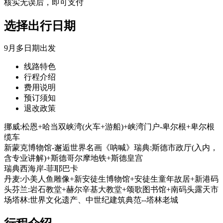
核实无误后，即可支付
选择出行日期
9月多日期出发
线路特色
行程介绍
费用说明
预订须知
退改政策
挪威:松恩+哈当双峡湾(火车+游船)+峡湾门户-卑尔根+卑尔根
缆车
新蒙克博物馆-邂逅世界名画《呐喊》瑞典:斯德市政厅(入内，
含专业讲解)+斯德哥尔摩地铁+斯德皇宫
瑞典西海岸-菲耶巴卡
丹麦:小美人鱼雕像+新安徒生博物馆+安徒生童年故居+新港码
头芬兰:岩石教堂+赫尔辛基大教堂+颂歌图书馆+南码头露天市
场塔林:世界文化遗产、中世纪建筑典范--塔林老城