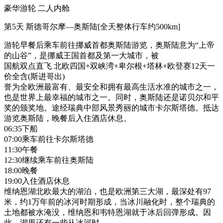
豪华游轮 二人内舱
第5天
斯德哥尔摩—奥斯陆[全天整体行车约500km]
游轮早餐后乘车前往挪威首都奥斯陆游览，奥斯陆意为“上帝
的山谷”，是挪威王国首都及第一大城市，被
国航双点直飞 北欧四国+双峡湾+卑尔根+塔林+欧登赛12天一
价全含(斯进哥出)
誉为全欧洲最富有、最安全和拥有最高生活水准的城市之一，
也是世界上最幸福的城市之一。同时，奥斯陆还是诺贝尔和平
奖的颁奖地。途经瑞典中部风景秀丽的城市卡尔斯塔德。抵达
游览奥斯陆，晚餐后入住酒店休息。
06:35下船
07:00乘车前往卡尔斯塔德
11:30午餐
12:30继续乘车前往奥斯陆
18:00晚餐
19:00入住酒店休息
维纳恩湖北欧最大的湖泊，也是欧洲第三大湖，最深处有97
米，约1万年前的冰河时期形成，当冰川融化时，整个瑞典的
土地都被水淹没，维纳恩和韦特恩湖就于冰后回弹形成。因
此，湖里还有一些从冰河时