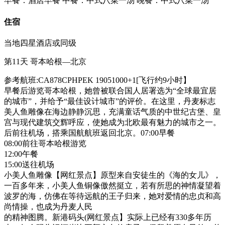
早餐：酒店早餐
中餐：中式八菜一汤
晚餐：中式八菜一汤
住宿
当地四星酒店或同级
第11天
哥本哈根—北京
参考航班:CA878CPHPEK 19051000+1[飞行约9小时】
早餐后游览哥本哈根，她曾被联合国人居署选为“全球最宜居
的城市”，并给予“最佳设计城市”的评价。在这里，丹麦标志
美人鱼雕像在海边静静沉思，充满童话气质的中世纪古堡、皇
宫与现代建筑交辉呼应，使她成为北欧最有魅力的城市之一。
后前往机场，搭乘国航航班返回北京。07:00早餐
08:00前往哥本哈根游览
12:00午餐
15:00送往机场
小美人鱼雕像【网红景点】原型来自安徒生的《海的女儿》，
一百多年来，小美人鱼铜像傲然挺立，若有所思的神情凝望着
波罗的海，仿佛在等待远航的王子归来，她对爱情的忠贞和高
尚情操，也成为丹麦人民
的精神图腾。新港码头(网红景点】实际上已经有330多年历