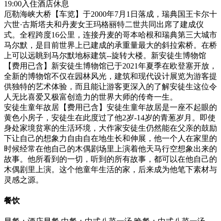
19:00入住酒店休息
厄勒海峡大桥【车览】于2000年7月1日落成，瑞典国王卡尔十
六世·古斯塔夫和丹麦女王玛格丽特二世共同出席了建成仪
式。全程跨度16公里，连接丹麦的哥本哈根和瑞典第三大城市
马尔默，是目前世界上已建成的承重量最大的斜拉索桥。在桥
上可以远眺到马尔默地标建筑--旋转大楼。新安徒生博物馆
【费用已含】新安徒生博物馆已于2021年夏季在欧登塞开放，
全新的博物馆不仅在园林风光，建筑和现代设计展览为游客提
供独特的艺术体验，而且能让游客更深入的了解安徒生这位令
人无比喜爱又极富创造力的世界大师的传奇一生。
安徒生童年故居【费用已含】安徒生童年故居是一座不起眼的
黄色小房子，安徒生在此度过了他2岁-14岁的青葱岁月。即使
身处家境贫寒的生活环境，大作家安徒生仍然能在父亲的鼓励
下让自己的想象力自由自在地生长和伸展，他一个人在家里的
时候经常在他自己的木偶剧场里上演着他天马行空想象出来的
故事。他所看到的一切，听到的所有故事，都可以在他自己的
木偶剧里上演。这个他童年生活的家，后来成为他笔下素材与
灵感之源。
餐饮