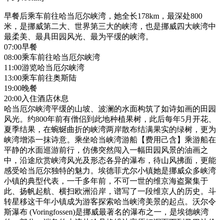
早餐后乘车前往哈当厄尔峡湾，她全长178km，最深处800
米，是挪威第二大、世界第三大的峡湾，也是挪威四大峡湾中
最柔美、最具田园风光、最为平缓的峡湾。
07:00早餐
08:00乘车前往哈当厄尔峡湾
11:00游览哈当厄尔峡湾
13:00乘车前往奥斯陆
19:00晚餐
20:00入住酒店休息
哈当厄尔峡湾平缓的山坡、波澜的水面构筑了如诗如画的田园
风光。约800年前有僧侣到此地种植果树，此后每年5月开花、
夏季结果，在蜿蜒曲折的峡湾两岸散布结满果实的绿树，更为
峡湾增添一抹诗意。乘坐哈当峡湾游船【费用己含】乘游船在
平静的水面巡游前行，仿佛突然闯入一幅田园风景的油画之
中，沿途欣赏峡湾风光及形态各异的瀑布，待山风拂面，更能
感受哈当厄尔独特的魅力。埃德菲尤尔小镇她是挪威众多峡湾
小镇的典型代表，一千多年前，不可一世的维京海盗聚集于
此、扬帆起航、横扫欧洲沿岸，谱写了一段维京人的历史。斗
转星移这干年小镇成为游客探索哈当峡湾美景的起点。沃尔令
斯瀑布 (Voringfossen)是挪威最著名的瀑布之一，是埃德峡湾