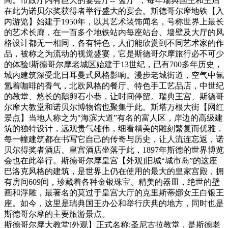
间。市政厅内有巨大的宴会厅--“蓝厅”，每年瑞典国王和王后
在此为诺贝尔奖获得者举行盛大的宴会。斯德哥尔摩地铁【入
内游览】始建于1950年，以其艺术装饰闻名，号称世界上最长
的艺术长廊，在一百多个地铁站内每座站台、墙壁及大厅的风
格设计都无一相同，各有特色，人们能欣赏到不同艺术家的作
品，被称之为流动的视觉盛宴，它是斯德哥尔摩旅行必不可少
的体验!斯德哥尔摩老城区始建于13世纪，已有700多年历史，
城内建筑深受北日耳曼式风格影响。漫步老城街道，空气中氤
氲着咖啡的香气，北欧风格的餐厅、特色手工艺品店，中世纪
的教堂、悠长的鹅卵石小巷，让时间停留。瑞典王宫、斯德哥
尔摩大教堂和诺贝尔博物馆也聚集于此。斯塔万根大街【网红
景点】当地人称之为"海滨大道”有名的富人区，岸边的高级建
筑的独特设计，远观贵气雄伟，细看精美的雕刻繁复而优雅，
每一幢建筑都在书写它自己的传奇与历史，让人流连忘返，诺
贝尔得奖者酒店、皇宫酒店坐落于此，1897年斯德的世界博览
会也在此举行。斯德哥尔摩皇宫【外观]旧城“城市岛”的这座
巴洛克风格的建筑，是世界上仍在使用的最大的皇家宫殿，拥
有房间609间，珍藏着各种金银珠宝、精美的器皿，绝世的壁
画和浮雕，最著名的莫过于皇宫大厅的克里斯蒂娜女王白银王
座。如今，这里是瑞典国王办公和举行庆典的地方，同时也是
斯德哥尔摩的主要旅游景点。
斯德哥尔摩大教堂[外观】正式名称:圣尼古拉教堂，是斯德老