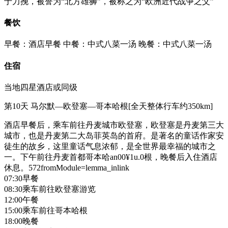
于力挽，被誉为“北方雄狮”，被称之为“欧洲近代战争之父”
餐饮
早餐：酒店早餐
中餐：中式八菜一汤
晚餐：中式八菜一汤
住宿
当地四星酒店或同级
第10天
马尔默—欧登塞—哥本哈根[全天整体行车约350km]
酒店早餐后，乘车前往丹麦城市欧登塞，欧登塞是丹麦第三大
城市，也是丹麦第二大岛菲英岛的首府。是著名的童话作家安
徒生的故乡，这里童话气息浓郁，是全世界最幸福的城市之
一。下午前往丹麦首都哥本哈an00¥1u.0根，晚餐后入住酒店
休息。572fromModule=lemma_inlink
07:30早餐
08:30乘车前往欧登塞游览
12:00午餐
15:00乘车前往哥本哈根
18:00晚餐