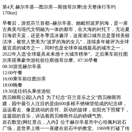
第4天
赫尔辛基—图尔库—斯德哥尔摩[全天整体行车约
170km]
早餐后，游览芬兰首都--赫尔辛基。她毗邻波罗的海，是一座
古典美与现代文明融为一体的都市，在大海的衬托下，无论夏
日海碧天蓝，还是冬季流冰遍浮，这座港口城市总是显得美丽
洁净，被世人赞美为“波罗的海的女儿”，连续多年被评为全球
最宜居的城市之一，同时也是全球幸福感最高的城市之一，
2022年入选'全球最具未来感十大城市榜单”。之后乘车前往图
尔库搭乘豪华游轮前往斯德哥尔摩。07:30早餐
08:30游览赫尔辛基
12:00午餐
16:00乘车前往图尔库
18:00晚餐
19:30送往码头乘坐游轮
西贝柳斯公园[入内】为了纪念“芬兰音乐之父”西贝柳斯而
建，园中最引人注目的是由600多根不锈钢管组成的纪念碑，
远远看去、像是跳动的音符、跃动的旋律，在阳光下照耀下，
这凝固的音乐，诉说着西贝柳斯作品的磅礴气势。
岩石数堂(网红景点，入内】位于赫尔辛基市中心坦佩利岩石
广场，是世界上唯一一座建在岩石中的教堂。1969年打破了传