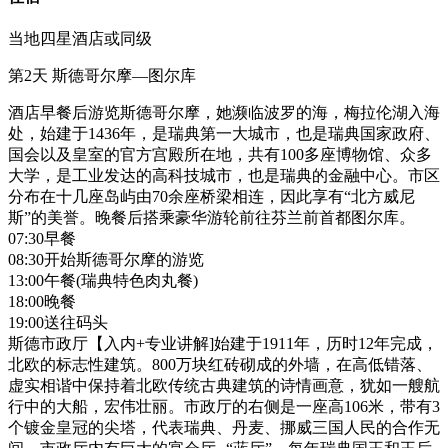
当地四星酒店或同级
第2天
斯德哥尔摩—图尔库
酒店早餐后游览斯德哥尔摩，她濒临波罗的海，梅拉伦湖入海
处，始建于1436年，是瑞典第一大城市，也是瑞典国家政府、
国会以及皇室的官方宫殿所在地，共有100多座博物馆、众多
大学，是工业发达的高科技城市，也是瑞典的金融中心。市区
分布在十几座岛屿由70余座桥梁相连，因此享有“北方威尼
斯”的美誉。晚餐后搭乘豪华游轮前往芬兰前首都图尔库。
07:30早餐
08:30开始斯德哥尔摩的游览
13:00午餐(瑞典特色肉丸餐)
18:00晚餐
19:00送往码头
斯德市政厅【入内+专业讲解]始建于1911年，历时12年完成，
北欧的标志性建筑。800万块红砖砌成的外墙，在高低错落、
虚实相谐中保持着北欧传统古典建筑的诗情画意，犹如一艘航
行中的大船，宏伟壮丽。市政厅的右侧是一座高106米，带有3
个镀金皇冠的尖塔，代表瑞典、丹麦、挪威三国人民的合作无