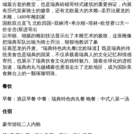
城最古老的教堂，也是瑞典砖砌哥特式建筑的重要例证，内展
有历代皇家骑士的徽章，还有北欧最大的木雕--圣乔治屠龙的
木雕，1489年雕刻家
国航双点直飞 北欧四国+双峡湾+卑尔根+塔林+欧登赛12天一
价全含(斯进哥出
以华丽、细腻的雕刻技法显示出了木雕艺术的极致，这座雕像
把瑞典军队比喻为骑士乔治，狠狠地教训了象
征着恶龙的丹麦。”瑞典特色肉丸餐[北欧味道】既是瑞典的传
统美食也是瑞典的国菜，不仅承载着瑞典人的文化记忆和情感
寄托，也展示了瑞典饮食文化的独特魅力。随着全球化的进程
加速，瑞典肉丸与越橘酱也逐渐走出了北欧地区，成为国际美
食舞台上的一颗璀璨明珠。
餐饮
早餐：酒店早餐
中餐：瑞典特色肉丸餐
晚餐：中式八菜一汤
住宿
豪华游轮二人内舱