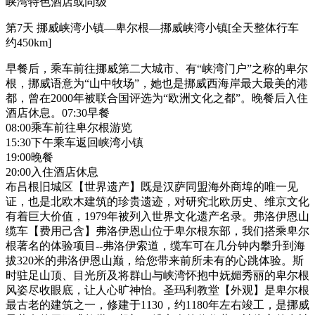
峡湾特色酒店或同级
第7天
挪威峡湾小镇—卑尔根—挪威峡湾小镇[全天整体行车
约450km]
早餐后，乘车前往挪威第二大城市、有“峡湾门户”之称的卑尔
根，挪威语意为“山中牧场”，她也是挪威西海岸最大最美的港
都，曾在2000年被联合国评选为“欧洲文化之都”。晚餐后入住
酒店休息。07:30早餐
08:00乘车前往卑尔根游览
15:30下午乘车返回峡湾小镇
19:00晚餐
20:00入住酒店休息
布吕根旧城区【世界遗产】既是汉萨同盟海外商埠的唯一见
证，也是北欧木建筑的珍贵遗迹，对研究北欧历史、维京文化
有着巨大价值，1979年被列入世界文化遗产名录。弗洛伊恩山
缆车【费用己含】弗洛伊恩山位于卑尔根东部，我们搭乘卑尔
根著名的体验项目--弗洛伊索道，缆车可在几分钟内攀升到海
拔320米的弗洛伊恩山巅，给您带来前所未有的心跳体验。斯
时驻足山顶、目光所及将群山与峡湾怀抱中妩媚秀丽的卑尔根
风姿尽收眼底，让人心旷神怡。圣玛利教堂【外观】是卑尔根
最古老的建筑之一，修建于1130，约1180年左右竣工，是挪威