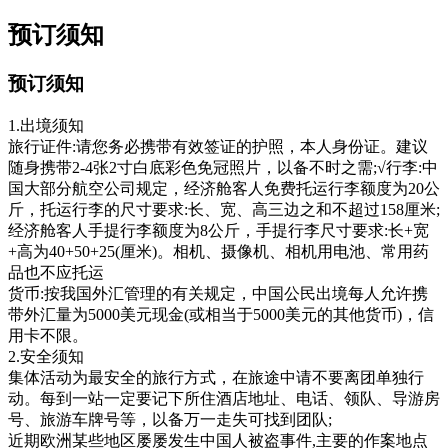
预订须知
预订须知
1.出境须知
旅行证件:请您务必携带有效签证的护照，本人身份证。建议
随身携带2-4张2寸白底彩色免冠照片，以备不时之需;√行李:中
国大部分航空公司规定，经济舱客人免费托运行李额度为20公
斤，托运行李的尺寸要求:长、宽、高三边之和不超过158厘米;
经济舱客人手提行李额度为8公斤，手提行李尺寸要求:长+宽
+高为40+50+25(厘米)。相机、摄像机、相机用电池、常用药
品也不应托运
货币:按我国外汇管理的有关规定，中国公民出境每人允许携
带外汇量为5000美元现金(或相当于5000美元的其他货币)，信
用卡不限。
2.安全须知
集体活动为最安全的旅行方式，在旅途中请不要离团单独行
动。每到一站一定要记下所住酒店地址、电话、领队、导游房
号、旅游车牌号等，以备万一走失可找到团队;
近期欧洲某些地区屡屡发生中国人被盗事件,主要的作案地点