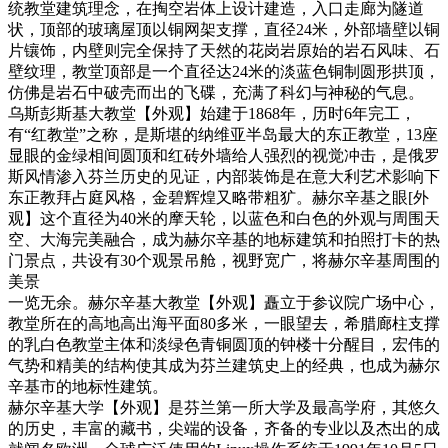
统教堂建筑理念，在掏空岩体上设计建造，入口走廊为隧道
状，顶部的玻璃屋顶以铜网架支撑，直径24米，外部墙壁以铜
片镶饰，内壁则完全保持了天然的花岗岩原始的岩石风味、石
壁纹理，教堂顶部是一个直径达24米的淡蓝色铜制圆形拱顶，
仿佛是岩石中破壳而出的飞碟，充满了科幻与神秘的气息。
乌斯彭斯基大教堂【外观】始建于1868年，历时6年完工，
有“红教堂”之称，是斯堪的纳维亚半岛最大的东正教堂，13座
显眼的金绿相间圆顶和红砖外墙给人强烈的视觉冲击，是俄罗
斯风情渗入芬兰历史的见证，内部装饰是在意大利艺术影响下
东正教拜占庭风格，金碧辉煌又略带粗犷。赫尔辛基之眼[外
观】这个直径为40米的摩天轮，以蓝色和白色的外观与周围天
空、大海完美融合，成为赫尔辛基的地标建筑和拍照打卡的热
门景点，共设有30个观景吊舱，视野宽广，将赫尔辛基周围的
美景
一览无余。赫尔辛基大教堂【外观】矗立于参议院广场中心，
教堂所在的高地高出海平面80多米，一眼望去，希腊廊柱支撑
的乳白色教堂主体和淡绿色青铜圆顶的钟楼十分醒目，宏伟的
气势和精美的结构使其成为芬兰建筑史上的经典，也成为赫尔
辛基市的地标性建筑。
赫尔辛基大学【外观】是芬兰第一所大学及最高学府，其悠久
的历史，丰富的藏书，尖端的设备，齐备的专业以及杰出的成