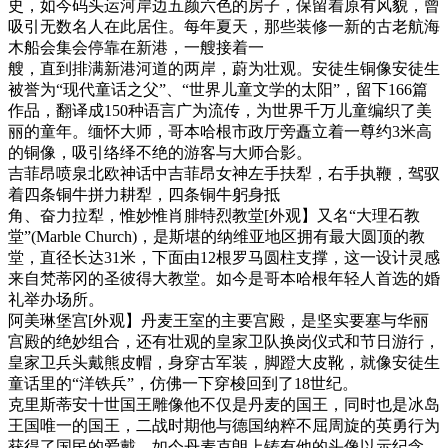
史，如今码头运河岸边五颜六色的房子，保留着原有风貌，曾
吸引无数名人在此居住。每年夏天，那些装修一新的古老航海
木船会集会停靠在新港，一艘接着一
艘，直到排满新港河道的两岸，蔚为壮观。安徒生铜像安徒生
被誉为“现代童话之父”、“世界儿童文学的太阳”，留下166篇
作品，翻译成150种语言广为流传，为世界千万儿童编织了美
丽的童年。缅怀大师，哥本哈根市政厅旁矗立着一尊约3米高
的铜像，吸引络绎不绝的游客与大师合影。
吉菲昂喷泉北欧神话中吉菲昂女神左手扶犁，右手执鞭，驾驭
着四条铜牛拼力耕犁，四条铜牛躬身抵
角、奋力拉犁，惟妙惟肖腓特烈教堂[外观】又名“大理石教
堂”(Marble Church)，是斯堪的纳维亚地区拥有最大圆顶的教
堂，直径长达31米，下面由12根罗马圆柱支撑，这一设计灵感
来自梵蒂冈的圣彼得大教堂。如今是哥本哈根年轻人首选的婚
礼举办场所。
阿美琳堡宫[外观】丹麦王室的主要宫殿，是坚实要塞与华丽
宫殿的绝妙组合，还有壮观的皇家卫队换岗仪式和节日游行，
皇家卫兵头戴熊皮帽，身穿古军装，脚蹬大皮靴，就像安徒生
童话里的“洋铁兵”，仿佛一下穿梭回到了18世纪。
克里斯蒂安十世国王雕像他不仅是丹麦的国王，同时也是冰岛
王国唯一的国王，二战时期他与德国纳粹不屈周旋的英勇行为
获得了国民的爱戴，如今丹麦克朗上铸有他的头像以示纪念。