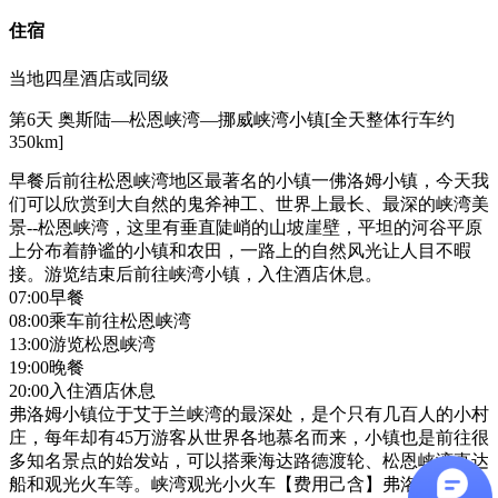
住宿
当地四星酒店或同级
第6天
奥斯陆—松恩峡湾—挪威峡湾小镇[全天整体行车约
350km]
早餐后前往松恩峡湾地区最著名的小镇一佛洛姆小镇，今天我
们可以欣赏到大自然的鬼斧神工、世界上最长、最深的峡湾美
景--松恩峡湾，这里有垂直陡峭的山坡崖壁，平坦的河谷平原
上分布着静谧的小镇和农田，一路上的自然风光让人目不暇
接。游览结束后前往峡湾小镇，入住酒店休息。
07:00早餐
08:00乘车前往松恩峡湾
13:00游览松恩峡湾
19:00晚餐
20:00入住酒店休息
弗洛姆小镇位于艾于兰峡湾的最深处，是个只有几百人的小村
庄，每年却有45万游客从世界各地慕名而来，小镇也是前往很
多知名景点的始发站，可以搭乘海达路德渡轮、松恩峡湾直达
船和观光火车等。峡湾观光小火车【费用己含】弗洛姆铁路始