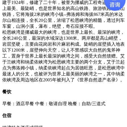
建于1924年，修建了二十年，被誉为挪威的工程奇迹，是世界
上最美、最陡峭，也是世界知名的高山铁路、旅游铁路和登山
铁路，它将海拔2米的峡湾小镇--弗洛姆和海拔867米高的米达
尔山相连接，全长20公里，浓缩了松恩峡湾的精髓，透过列车
车窗，山涧小溪，瀑布，绝壁，奇石应接不暇。
松恩峡湾是挪威最大的峡湾，也是世界上最长、最深的峡湾，
全长240公里，最深的水域深达1308米。两岸都是高山峭壁，
岩层坚硬，主要由花岗岩和片麻岩构成。陡峭的崖壁插入地表
以下1200米，崖壁伸向天空，让人不禁感叹大自然的鬼斧神
工，置身于世界上最长最深的峡湾之间，感受大自然馈赠。艾
于兰峡湾和纳柔依峡湾为松恩峡湾主要的两个分支，艾于兰起
点为弗洛姆小镇，纳柔依峡湾起点为居德旺恩，是松恩峡湾中
最迷人的分支，也被评为世界上最美丽的峡湾之一，其中纳柔
依峡湾及周边地区在2005年被列入了《世界自然遗产名录》。
餐饮
早餐：酒店早餐
中餐：敬请自理
晚餐：自助/三道式
住宿