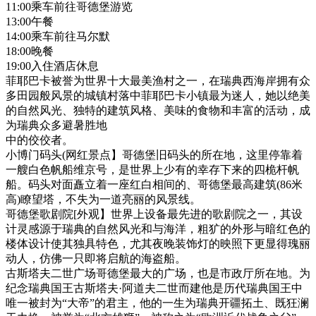
11:00乘车前往哥德堡游览
13:00午餐
14:00乘车前往马尔默
18:00晚餐
19:00入住酒店休息
菲耶巴卡被誉为世界十大最美渔村之一，在瑞典西海岸拥有众
多田园般风景的城镇村落中菲耶巴卡小镇最为迷人，她以绝美
的自然风光、独特的建筑风格、美味的食物和丰富的活动，成
为瑞典众多避暑胜地
中的佼佼者。
小博门码头(网红景点】哥德堡旧码头的所在地，这里停靠着
一艘白色帆船维京号，是世界上少有的幸存下来的四桅杆帆
船。码头对面矗立着一座红白相间的、哥德堡最高建筑(86米
高)瞭望塔，不失为一道亮丽的风景线。
哥德堡歌剧院[外观】世界上设备最先进的歌剧院之一，其设
计灵感源于瑞典的自然风光和与海洋，粗犷的外形与暗红色的
楼体设计使其独具特色，尤其夜晚装饰灯的映照下更显得瑰丽
动人，仿佛一只即将启航的海盗船。
古斯塔夫二世广场哥德堡最大的广场，也是市政厅所在地。为
纪念瑞典国王古斯塔夫·阿道夫二世而建他是历代瑞典国王中
唯一被封为“大帝”的君主，他的一生为瑞典开疆拓土、既狂澜