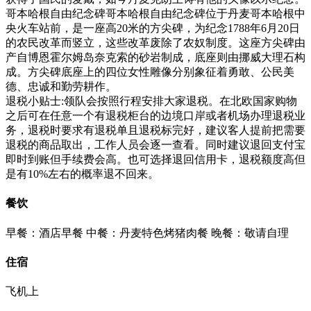
哥本哈根自由纪念碑哥本哈根自由纪念碑位于丹麦哥本哈根中
央火车站前，是一座高20米的方尖碑，为纪念1788年6月20日
的农民改革而竖立，这些改革废除了农奴制度。这座方尖碑由
产自博恩霍尔姆岛奈克索的砂岩制成，底座则由挪威大理石构
成。方尖碑底座上的四位女性雕像分别象征着勇敢、公民美
德、忠诚和勤劳耕作。
退税小贴士:领队会按照行程安排大家退税。在北欧国家购物
之后可在任意一个有退税柜台的边境口岸或者机场办理退税业
务，退税时要求有退税单且退税标完好，建议客人提前把需要
退税的商品取出，工作人员会逐一查看。同时建议退回支付宝
即时到账但手续费会高。也可选择退回信用卡，退税额度高但
是有10%左右的概率退不回来。
餐饮
早餐：酒店早餐
中餐：丹麦特色烤猪肉餐
晚餐：敬请自理
住宿
飞机上