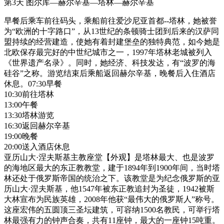
第3天
图尔库—赫尔辛基—塔林—赫尔辛基
早餐后乘车前往码头，乘船前往爱沙尼亚首都--塔林，她被誉
为“欧洲的十字路口”，从13世纪的条顿骑士团到后来的汉萨同
盟持续的经营建造，使她有着封建堡垒的独特典范，如今她是
北欧保存最完好的中世纪城市之一，1997年塔林老城被列入
《世界遗产名录》。同时，她经济、科技发达，有“波罗的海
硅谷”之称。游览结束后乘船返回赫尔辛基，晚餐后入住酒店
休息。07:30早餐
10:30前往塔林
13:00午餐
13:30塔林游览
16:30返回赫尔辛基
19:00晚餐
20:00送入酒店休息
亚历山大·涅夫斯基主教座堂【外观】是塔林最大、也是波罗
的海地区最大的东正教教堂，建于1894年到1900年间，当时塔
林还处于俄罗斯帝国的统治之下。该教堂是为纪念俄罗斯的亚
历山大·涅夫斯基，他1547年被东正教追封为圣徒，1942被斯
大林宣布为民族英雄，2008年他获“最伟大的俄罗斯人”称号。
这座宏伟的五圆顶三圣坛建筑，可容纳1500名教民，可举行塔
林最强有力的钟声合奏，共有11座钟，最大的一座钟15吨重。