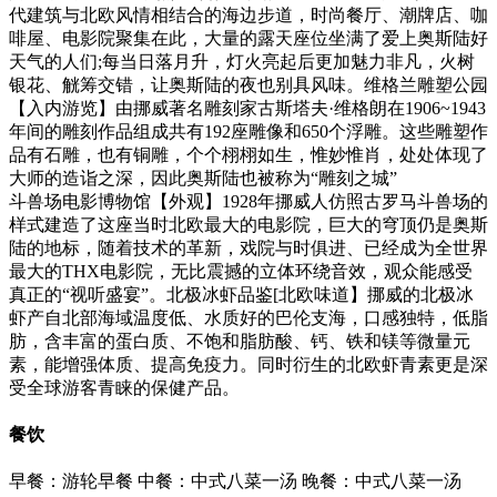
代建筑与北欧风情相结合的海边步道，时尚餐厅、潮牌店、咖
啡屋、电影院聚集在此，大量的露天座位坐满了爱上奥斯陆好
天气的人们;每当日落月升，灯火亮起后更加魅力非凡，火树
银花、觥筹交错，让奥斯陆的夜也别具风味。维格兰雕塑公园
【入内游览】由挪威著名雕刻家古斯塔夫·维格朗在1906~1943
年间的雕刻作品组成共有192座雕像和650个浮雕。这些雕塑作
品有石雕，也有铜雕，个个栩栩如生，惟妙惟肖，处处体现了
大师的造诣之深，因此奥斯陆也被称为“雕刻之城”
斗兽场电影博物馆【外观】1928年挪威人仿照古罗马斗兽场的
样式建造了这座当时北欧最大的电影院，巨大的穹顶仍是奥斯
陆的地标，随着技术的革新，戏院与时俱进、已经成为全世界
最大的THX电影院，无比震撼的立体环绕音效，观众能感受
真正的“视听盛宴”。北极冰虾品鉴[北欧味道】挪威的北极冰
虾产自北部海域温度低、水质好的巴伦支海，口感独特，低脂
肪，含丰富的蛋白质、不饱和脂肪酸、钙、铁和镁等微量元
素，能增强体质、提高免疫力。同时衍生的北欧虾青素更是深
受全球游客青睐的保健产品。
餐饮
早餐：游轮早餐
中餐：中式八菜一汤
晚餐：中式八菜一汤