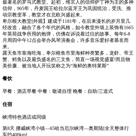
最著名的罗马式教堂。起初，维京人的信仰萨丁神为主的多神
信仰，965年，丹麦国王哈拉尔蓝牙王为巩固统治，受洗、推
动宗教变革，教堂才在北欧兴盛起来。
卑尔根大教堂[外观】建成于1181年，在后来漫长的岁月里几
经改造，融合了各个年代的风格，如今教堂外墙上装饰有1665
年英荷战争所用的炮弹，仿佛在诉说着过往的故事。每年6-8
月周四中午12点会举办风琴演奏会，许多音乐爱好者慕名而
来。
露天鱼市靠海吃海，卑尔根鱼市里海鲜种类繁多，龙虾、帝王
蟹、鳕鱼以及最负盛名的三文鱼，简直一场视觉盛宴!而且物
美价廉、被当地人开玩笑称之为“海鲜的奥特莱斯”
餐饮
早餐：酒店早餐
中餐：敬请自理
晚餐：自助/三道式
住宿
峡湾特色酒店或同级
第8天
挪威峡湾小镇—65哈当厄尔峡湾—奥斯陆[全天整体行
车约400km]