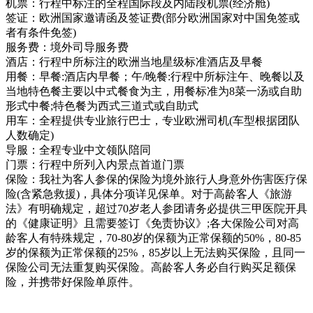
机票：行程中标注的全程国际段及内陆段机票(经济舱)
签证：欧洲国家邀请函及签证费(部分欧洲国家对中国免签或
者有条件免签)
服务费：境外司导服务费
酒店：行程中所标注的欧洲当地星级标准酒店及早餐
用餐：早餐:酒店内早餐；午/晚餐:行程中所标注午、晚餐以及
当地特色餐主要以中式餐食为主，用餐标准为8菜一汤或自助
形式中餐;特色餐为西式三道式或自助式
用车：全程提供专业旅行巴士，专业欧洲司机(车型根据团队
人数确定)
导服：全程专业中文领队陪同
门票：行程中所列入内景点首道门票
保险：我社为客人参保的保险为境外旅行人身意外伤害医疗保
险(含紧急救援)，具体分项详见保单。对于高龄客人《旅游
法》有明确规定，超过70岁老人参团请务必提供三甲医院开具
的《健康证明》且需要签订《免责协议》;各大保险公司对高
龄客人有特殊规定，70-80岁的保额为正常保额的50%，80-85
岁的保额为正常保额的25%，85岁以上无法购买保险，且同一
保险公司无法重复购买保险。高龄客人务必自行购买足额保
险，并携带好保险单原件。