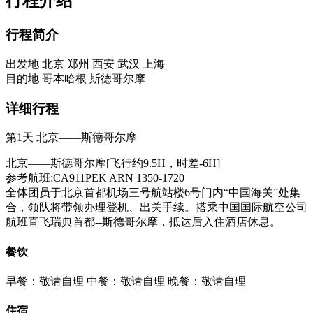
行程介绍
行程简介
出发地
北京
郑州
西安
武汉
上海
目的地
哥本哈根
斯德哥尔摩
详细行程
第1天
北京——斯德哥尔摩
北京——斯德哥尔摩[飞行约9.5H，时差-6H]
参考航班:CA911PEK ARN 1350-1720
全体团员于北京首都机场三号航站楼6号门内“中国海关”处集
合，领队将带领办理登机、出关手续。搭乘中国国际航空公司
航班直飞瑞典首都--斯德哥尔摩，抵达后入住酒店休息。
餐饮
早餐：敬请自理
中餐：敬请自理
晚餐：敬请自理
住宿