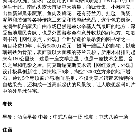
就闻名欧洲。全球广泛使用的Linux操作系统于1991年10月5日
诞生于此。南码头露天市场每天清晨，商贩云集、小摊林立，
出售新鲜瓜果蔬菜、鱼肉及鲜花，还有芬兰刀、挂毯、陶瓷、
泥塑和装饰等各种传统工艺品和旅游纪念品，这个色彩斑斓、
充满生机的露天自由市场已然是赫尔辛基人气最旺的地方，深
受当地居民青睐，也是外国游客会有意外收获的好地方。颂歌
图书馆【网红景点，外观】全世界造价最昂贵的图书馆之一，
项目花费10年，耗资9800万欧元，如同一艘巨大的邮轮，以玻
璃钢铁为骨架，表面覆以大面积的芬兰云杉，所用木材排列起
来有160公里长。这是一座文学之屋，也是一座技术之屋、音
乐之屋和电影之屋。阿莫斯瑞克斯美术馆【网红景点，外观】
设计极具创新性，深挖地下6米，掏空13000立方米的地下岩
石，通过5个穹顶窗户与地面连接，不仅为美术馆带来独特的
自然采光，还构成一道高低起伏的风景线，让人联想起科幻片
中的外星球住宅。
餐饮
早餐：酒店早餐
中餐：中式八菜一汤
晚餐：中式八菜一汤
住宿