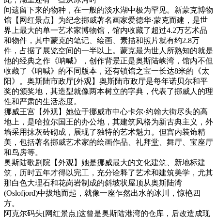
间遗留下来的物种，在一般的淡水湖中极为罕见。新蒙克博物
馆【网红景点】为纪念挪威著名画家爱德华·蒙克而建，是世
界上最大的单一艺术家博物馆，馆内收藏了超过4.2万艺术品
和物件，其中蒙克的笔记、绘画、素描和照片就有约2.8万
件，占据了展览空间的一半以上。蒙克最为世人所熟知的就是
他的经典之作《呐喊》，创作背景正是奥斯陆峡湾，馆内不但
收藏了《呐喊》的不同版本，还有镇馆之宝一长达8米的《太
阳》。奥斯陆市政厅[外观】奥斯陆市政厅是每年诺贝尔和平
奖的颁奖地，其造型就像两本树立的字典，代表了挪威人的理
性和严肃的生活态度。
挪威王宫【外观】她位于挪威市中心卡尔·约翰大街尽头的高
地上，是哈拉尔国王的办公地，其建筑风格为新古典主义，外
墙采用抹灰砖砌成，展现了独特的艺术魅力。但宫内装饰精
美，包括著名挪威艺术家的绘画作品、礼拜堂、舞厅、宝座厅
和鸟房等。
奥斯陆歌剧院【外观】她是挪威最大的文化建筑、新地标建
筑，历时五年才得以完工，充分诠释了艺术和建筑美学，尤其
那白色大理石和花岗岩制成的斜坡状屋顶从奥斯陆湾
(Oslofjord)中拔地而起，就像一座乍然出水的冰川，惊艳四
方。
阿克尔码头[网红景点]这曾是奥斯陆港湾的仓库，后改造成现