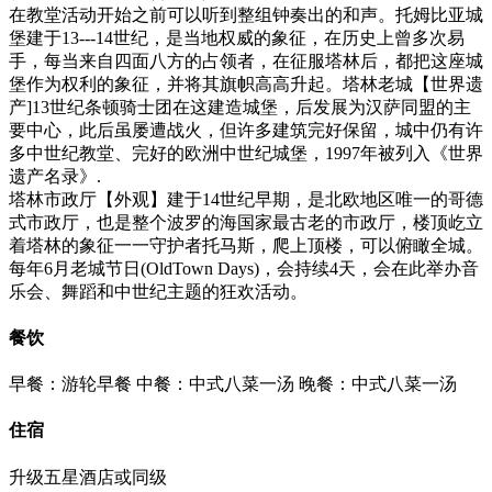
在教堂活动开始之前可以听到整组钟奏出的和声。托姆比亚城
堡建于13---14世纪，是当地权威的象征，在历史上曾多次易
手，每当来自四面八方的占领者，在征服塔林后，都把这座城
堡作为权利的象征，并将其旗帜高高升起。塔林老城【世界遗
产]13世纪条顿骑士团在这建造城堡，后发展为汉萨同盟的主
要中心，此后虽屡遭战火，但许多建筑完好保留，城中仍有许
多中世纪教堂、完好的欧洲中世纪城堡，1997年被列入《世界
遗产名录》.
塔林市政厅【外观】建于14世纪早期，是北欧地区唯一的哥德
式市政厅，也是整个波罗的海国家最古老的市政厅，楼顶屹立
着塔林的象征一一守护者托马斯，爬上顶楼，可以俯瞰全城。
每年6月老城节日(OldTown Days)，会持续4天，会在此举办音
乐会、舞蹈和中世纪主题的狂欢活动。
餐饮
早餐：游轮早餐
中餐：中式八菜一汤
晚餐：中式八菜一汤
住宿
升级五星酒店或同级