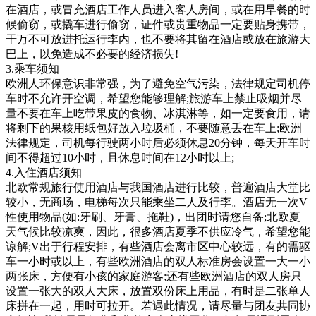
在酒店，或冒充酒店工作人员进入客人房间，或在用早餐的时
候偷窃，或撬车进行偷窃，证件或贵重物品一定要贴身携带，
干万不可放进托运行李内，也不要将其留在酒店或放在旅游大
巴上，以免造成不必要的经济损失!
3.乘车须知
欧洲人环保意识非常强，为了避免空气污染，法律规定司机停
车时不允许开空调，希望您能够理解;旅游车上禁止吸烟并尽
量不要在车上吃带果皮的食物、冰淇淋等，如一定要食用，请
将剩下的果核用纸包好放入垃圾桶，不要随意丢在车上;欧洲
法律规定，司机每行驶两小时后必须休息20分钟，每天开车时
间不得超过10小时，且休息时间在12小时以上;
4.入住酒店须知
北欧常规旅行使用酒店与我国酒店进行比较，普遍酒店大堂比
较小，无商场，电梯每次只能乘坐二人及行李。酒店无一次V
性使用物品(如:牙刷、牙膏、拖鞋)，出团时请您自备;北欧夏
天气候比较凉爽，因此，很多酒店夏季不供应冷气，希望您能
谅解;V出于行程安排，有些酒店会离市区中心较远，有的需驱
车一小时或以上，有些欧洲酒店的双人标准房会设置一大一小
两张床，方便有小孩的家庭游客;还有些欧洲酒店的双人房只
设置一张大的双人大床，放置双份床上用品，有时是二张单人
床拼在一起，用时可拉开。若遇此情况，请尽量与团友共同协