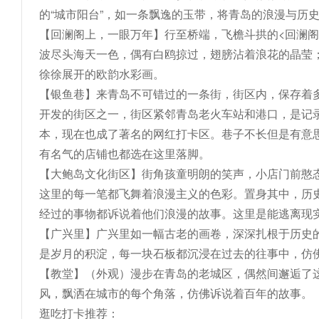
的“城市阳台”，如一条飘逸的玉带，将青岛的浪漫与历
【回澜阁上，一眼万年】
行至桥端，飞檐斗拱的
<回澜阁
波尽头海天一色，偶有白鸥掠过，翅膀沾着浪花的晶莹
徐徐展开的欧韵水彩画。
【银鱼巷】
来青岛不可错过的一条街，街区内，保存着
开发的街区之一，街区紧邻青岛老火车站和港口，是记
本，现在也成了著名的网红打卡区。巷子不长但是有意
有名气的店铺也都选在这里落脚。
【大鲍岛文化街区】
街角孩童明朗的笑声，小店门前憨
这里的每一笔都飞舞着浪漫主义的色彩。置身其中，历
经过的事物都诉说着他们浪漫的故事。这里是能逃离现
【广兴里】
广兴里如一幅古老的画卷，深深扎根于历史
是岁月的积淀，每一块石板都沉浸在过去的往事中，仿
【教堂】（外观）
漫步在青岛的老城区，偶然间邂逅了
风，飘洒在城市的每个角落，仿佛诉说着百年的故事。
逛吃打卡推荐：