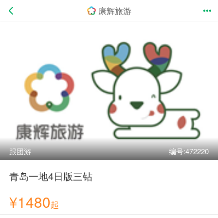
康辉旅游
跟团游
编号:472220
青岛一地4日版三钻
¥1480
起