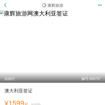
康辉旅游
自由行
编号:469737
澳大利亚签证
¥1599
起
¥1899