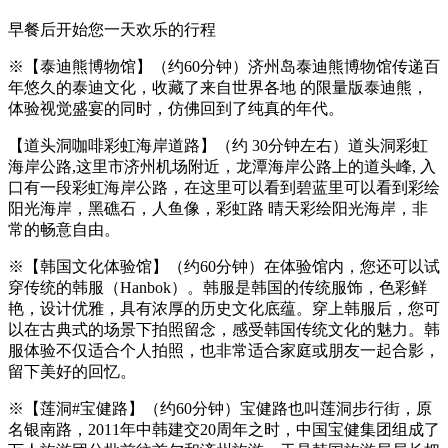
早餐后开始您一天欢乐的行程
※【泰迪熊博物馆】（约60分钟）济州岛泰迪熊博物馆传递百
年悠久的泰迪文化，收藏了来自世界各地 的限量版泰迪熊，
体验视觉盛宴的同时，仿佛回到了纯真的年代。
【道头洞咖啡彩虹海岸道路】（约 30分钟左右）道头洞彩虹
海岸公路,这里市济州机场附近，龙潭海岸公路上的道头峰, 入
口有一段彩虹海岸公路，在这里可以看到碧蓝里可以看到彩绘
阳光海岸，黑礁石，人鱼像，彩虹路 晴天彩绘阳光海岸，非
常的畅意自由。
※【韩国文化体验馆】（约60分钟）在体验馆内，您还可以试
穿传统的韩服（Hanbok）。韩服是韩国的传统服饰，色彩鲜
艳，设计优雅，具有浓厚的历史文化底蕴。穿上韩服后，您可
以在古典式的场景下拍照留念，感受韩国传统文化的魅力。韩
服体验不仅适合个人拍照，也非常适合家庭或朋友一起合影，
留下美好的回忆。
※【莲洞#宝健路】（约60分钟）宝健路也叫莲洞步行街，原
名银南路，2011年中韩建交20周年之时，中国宝健集团组成了