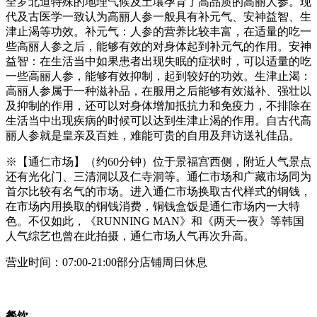
全罗北道特殊的地理气候及土壤孕育了高品质的高丽人参。现
代及古医学一致认为高丽人参一般具有补元气、安神益智、生
津止渴等功效。补元气：人参的营养比较丰富，在适量的吃一
些高丽人参之后，能够有效的对身体起到补元气的作用。安神
益智：在生活当中如果患者出现失眠的症状时，可以适量的吃
一些高丽人参，能够有效抑制，起到较好的功效。生津止渴：
高丽人参属于一种滋补品，在服用之后能够有效滋补、强壮以
及抑制的作用，还可以对身体增加抵抗力和免疫力，不排除在
生活当中出现疾病的时候可以达到生津止渴的作用。自古代高
丽人参就是皇亲及百姓，难能可贵的自用及拜访送礼佳品。
※【通仁市场】（约60分钟）位于景福宫西侧，附近人气景点
还有光化门、三清洞以及仁寺洞等。通仁市场和广藏市场同为
首尔比较有名气的市场。进入通仁市场换取古代样式的铜钱，
在市场内用换取的铜钱消费，铜钱盒饭是通仁市场内一大特
色。不仅如此，《RUNNING MAN》和《两天一夜》等韩国
人气综艺也曾在此拍摄，通仁市场人气再次升高。
营业时间：07:00-21:00部分店铺周日休息
餐饮