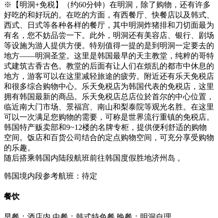
※【明洞+免税】（约60分钟）在明洞，除了购物，还有许多
好吃的和好玩的。在吃的方面，有西餐厅、快餐店以及韩式、
西式、日式等各种各样的餐厅，其中明洞炸猪排和刀切面最为
有名，您不妨品尝一下。此外，明洞还有美容店、银行、剧场
等设施为游人提供方便。特别值得一提的是到明洞一定要去的
地方——明洞圣堂。这里是韩国最早的天主教堂，纯粹的哥特
式建筑古香古色。教堂的后面有让人们在烦乱的都市中休息的
地方，游客可以在这里减轻旅途的疲劳。附近还有乐天免税店
和很多综合购物中心。乐天免税店为韩国代表的免税店，这里
拥有韩国最新的商品。乐天免税店总店位於首尔的中心位置，
临近南大门市场、景福宫、南山和梨泰院等观光名胜。在这里
可以一次满足您购物的需要，可称是世界流行重镇的免税店。
韩国特产贩卖部和9~12楼的名牌专柜，提供便利舒适的购物
空间。饭店和百货公司结合的定点购物空间，可充分享受购物
的乐趣。
随后搭乘韩国内陆段航班前往韩国度假胜地济州岛 。
韩国境内段参考航班：待定
餐饮
早餐：酒店内
中餐：韩式特色餐
晚餐：明洞自理