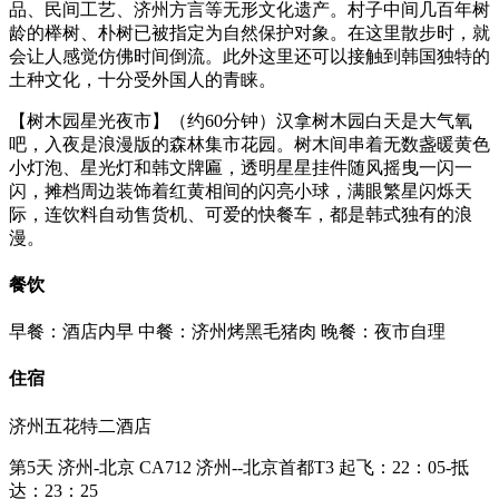
品、民间工艺、济州方言等无形文化遗产。村子中间几百年树
龄的榉树、朴树已被指定为自然保护对象。在这里散步时，就
会让人感觉仿佛时间倒流。此外这里还可以接触到韩国独特的
土种文化，十分受外国人的青睐。
【树木园星光夜市】（约60分钟）汉拿树木园白天是大气氧
吧，入夜是浪漫版的森林集市花园。树木间串着无数盏暖黄色
小灯泡、星光灯和韩文牌匾，透明星星挂件随风摇曳一闪一
闪，摊档周边装饰着红黄相间的闪亮小球，满眼繁星闪烁天
际，连饮料自动售货机、可爱的快餐车，都是韩式独有的浪
漫。
餐饮
早餐：酒店内早
中餐：济州烤黑毛猪肉
晚餐：夜市自理
住宿
济州五花特二酒店
第5天
济州-北京 CA712 济州--北京首都T3 起飞：22：05-抵
达：23：25