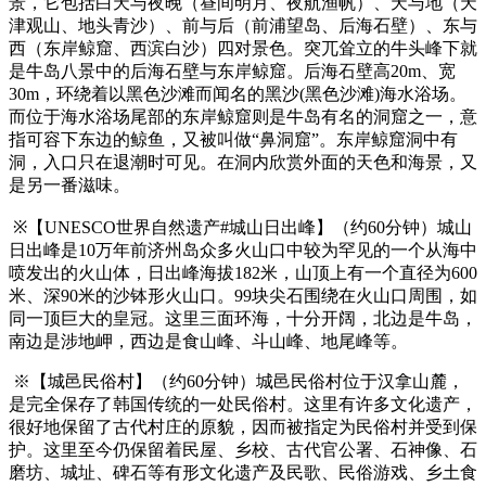
景，它包括白天与夜晚（昼间明月、夜航渔帆）、天与地（天
津观山、地头青沙）、前与后（前浦望岛、后海石壁）、东与
西（东岸鲸窟、西滨白沙）四对景色。突兀耸立的牛头峰下就
是牛岛八景中的后海石壁与东岸鲸窟。后海石壁高20m、宽
30m，环绕着以黑色沙滩而闻名的黑沙(黑色沙滩)海水浴场。
而位于海水浴场尾部的东岸鲸窟则是牛岛有名的洞窟之一，意
指可容下东边的鲸鱼，又被叫做“鼻洞窟”。东岸鲸窟洞中有
洞，入口只在退潮时可见。在洞内欣赏外面的天色和海景，又
是另一番滋味。
※【UNESCO世界自然遗产#城山日出峰】（约60分钟）城山
日出峰是10万年前济州岛众多火山口中较为罕见的一个从海中
喷发出的火山体，日出峰海拔182米，山顶上有一个直径为600
米、深90米的沙钵形火山口。99块尖石围绕在火山口周围，如
同一顶巨大的皇冠。这里三面环海，十分开阔，北边是牛岛，
南边是涉地岬，西边是食山峰、斗山峰、地尾峰等。
※【城邑民俗村】（约60分钟）城邑民俗村位于汉拿山麓，
是完全保存了韩国传统的一处民俗村。这里有许多文化遗产，
很好地保留了古代村庄的原貌，因而被指定为民俗村并受到保
护。这里至今仍保留着民屋、乡校、古代官公署、石神像、石
磨坊、城址、碑石等有形文化遗产及民歌、民俗游戏、乡土食