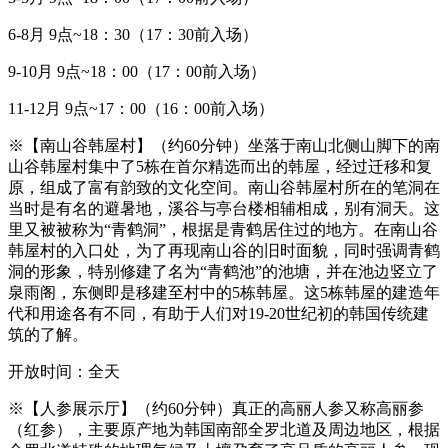
6-8月 9点~18：30（17：30前入场）
9-10月 9点~18：00（17：00前入场）
11-12月 9点~17：00（16：00前入场）
※【南山谷韩屋村】（约60分钟）坐落于南山北侧山脚下的南
山谷韩屋村集中了5栋在首尔精选而出的韩屋，经过迁移和复
原，组成了富有韵致的文化空间。南山谷韩屋村所在的笔洞在
当时是有名的避暑地，溪谷与亭台楼相辅相成，别有洞天。这
里又被被称为“青鹤洞”，根据是青鹤居住过的地方。在南山谷
韩屋村的入口处，为了再现南山谷的旧时面貌，同时强调青鹤
洞的形象，特别修建了名为“青鹤池”的池塘，并在池边竖立了
泉雨阁，东侧即是移建至村中的5栋韩屋。这5栋韩屋的建造年
代和用途各有不同，有助于人们对19-20世纪初的韩国传统建
筑的了解。
开放时间：全天
※【人参展示厅】（约60分钟）真正的高丽人参又称高丽参
（红参），主要原产地为韩国南部全罗北道及周边地区，根据