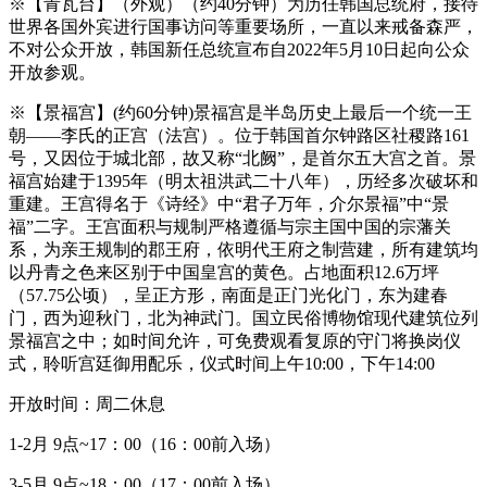
※【青瓦台】（外观）（约40分钟）为历任韩国总统府，接待
世界各国外宾进行国事访问等重要场所，一直以来戒备森严，
不对公众开放，韩国新任总统宣布自2022年5月10日起向公众
开放参观。
※【景福宫】(约60分钟)景福宫是半岛历史上最后一个统一王
朝——李氏的正宫（法宫）。位于韩国首尔钟路区社稷路161
号，又因位于城北部，故又称“北阙”，是首尔五大宫之首。景
福宫始建于1395年（明太祖洪武二十八年），历经多次破坏和
重建。王宫得名于《诗经》中“君子万年，介尔景福”中“景
福”二字。王宫面积与规制严格遵循与宗主国中国的宗藩关
系，为亲王规制的郡王府，依明代王府之制营建，所有建筑均
以丹青之色来区别于中国皇宫的黄色。占地面积12.6万坪
（57.75公顷），呈正方形，南面是正门光化门，东为建春
门，西为迎秋门，北为神武门。国立民俗博物馆现代建筑位列
景福宫之中；如时间允许，可免费观看复原的守门将换岗仪
式，聆听宫廷御用配乐，仪式时间上午10:00，下午14:00
开放时间：周二休息
1-2月 9点~17：00（16：00前入场）
3-5月 9点~18：00（17：00前入场）