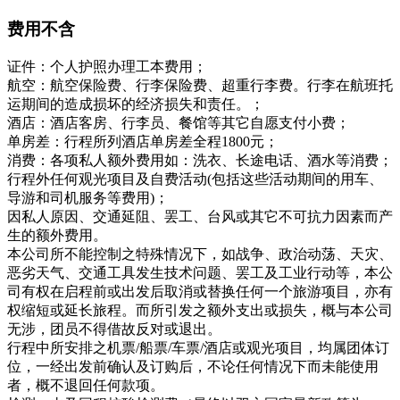
费用不含
证件：个人护照办理工本费用；
航空：航空保险费、行李保险费、超重行李费。行李在航班托
运期间的造成损坏的经济损失和责任。；
酒店：酒店客房、行李员、餐馆等其它自愿支付小费；
单房差：行程所列酒店单房差全程1800元；
消费：各项私人额外费用如：洗衣、长途电话、酒水等消费；
行程外任何观光项目及自费活动(包括这些活动期间的用车、
导游和司机服务等费用)；
因私人原因、交通延阻、罢工、台风或其它不可抗力因素而产
生的额外费用。
本公司所不能控制之特殊情况下，如战争、政治动荡、天灾、
恶劣天气、交通工具发生技术问题、罢工及工业行动等，本公
司有权在启程前或出发后取消或替换任何一个旅游项目，亦有
权缩短或延长旅程。而所引发之额外支出或损失，概与本公司
无涉，团员不得借故反对或退出。
行程中所安排之机票/船票/车票/酒店或观光项目，均属团体订
位，一经出发前确认及订购后，不论任何情况下而未能使用
者，概不退回任何款项。