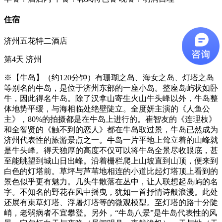
住宿
济州五花特二酒店
第4天
济州
※【牛岛】（约120分钟）有珊瑚之岛、海女之岛、灯塔之岛
等别名的牛岛，是位于济州东部的一座小岛。整座岛屿状如卧
牛，因此得名牛岛。除了汉拿山寄生火山牛头峰以外，牛岛整
体地势平缓，与海相临处绝壁陡立。全度妍主演的《人鱼公
主》，80%的拍摄都是在牛岛上进行的。崔智友的《连理枝》
和全智贤的《触不到的恋人》都在牛岛取过景，牛岛已然成为
济州代表性的旅游景点之一。牛岛一片平地上耸立着的山峰就
是牛头峰。得天独厚的高度不仅可以将牛岛全景尽收眼底，甚
至能眺望到城山日出峰。沿着栅栏爬上山坡直到山顶，便来到
白色的灯塔前。草坪与芦苇地相连的小道比起灯塔顶上看到的
景色似乎更有魅力。几头牛散落在丛中，让人联想起岛屿的名
字。不知名的野花在风中摇曳，犹如一首抒情诗般浪漫。此处
还展有束草灯塔、浮屠灯塔等的微观模型。至灯塔的路十分陡
峭，老弱病者不宜攀登。另外，“牛岛八景”是牛岛代表性的风