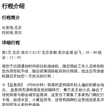
行程介绍
行程简介
出发地
北京
目的地
首尔
详细行程
第1天
北京-首尔 CA137 北京首都-首尔金浦 起飞：10：00-抵
达：13：05
请您于出团通知时间前往机场候机，随后我处工作人员将协助
您办理登机手续，随后搭乘国际航班前往韩国，抵达后导游接
机随后开始您一天欢乐的行程；
※【益善洞】（约90分钟）韩屋村是韩国年轻人偏好的聚会地
点。 益善洞充满韩屋改造的咖啡厅、餐厅及文创小店, 融合了
传统韩屋与都会城市益善洞，这里当下聚集了多家热门网红打
卡地，如清水堂、小夏盐田等。还有韩国网红运势扭扭蛋及洋
装拍照等众多特色体验。