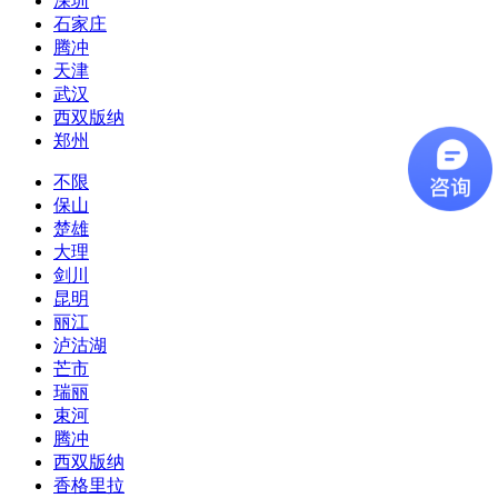
深圳
石家庄
腾冲
天津
武汉
西双版纳
郑州
不限
保山
楚雄
大理
剑川
昆明
丽江
泸沽湖
芒市
瑞丽
束河
腾冲
西双版纳
香格里拉