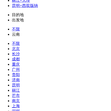
丽江+大理
昆明+西双版纳
目的地
出发地
不限
云南
不限
北京
长沙
成都
重庆
广州
贵阳
济南
昆明
丽江
芒市
南京
上海