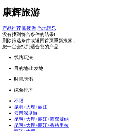
康辉旅游
产品推荐
跟团游
当地玩乐
没有找到符合条件的结果!
删除筛选条件或返回首页重新搜索，
您一定会找到适合您的产品
线路玩法
目的地/出发地
时间/天数
综合排序
不限
昆明+大理+丽江
云南深度游
昆明+大理+丽江+西双版纳
昆明+大理+丽江+香格里拉