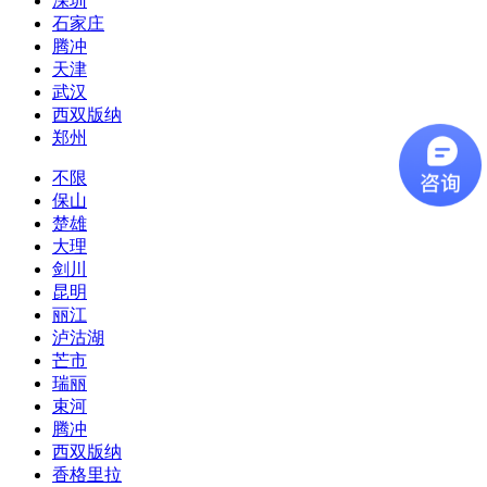
深圳
石家庄
腾冲
天津
武汉
西双版纳
郑州
不限
保山
楚雄
大理
剑川
昆明
丽江
泸沽湖
芒市
瑞丽
束河
腾冲
西双版纳
香格里拉