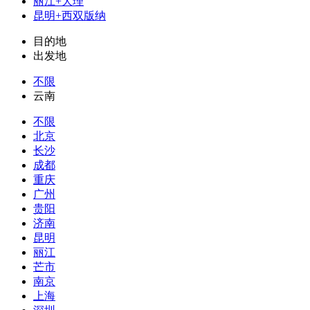
丽江+大理
昆明+西双版纳
目的地
出发地
不限
云南
不限
北京
长沙
成都
重庆
广州
贵阳
济南
昆明
丽江
芒市
南京
上海