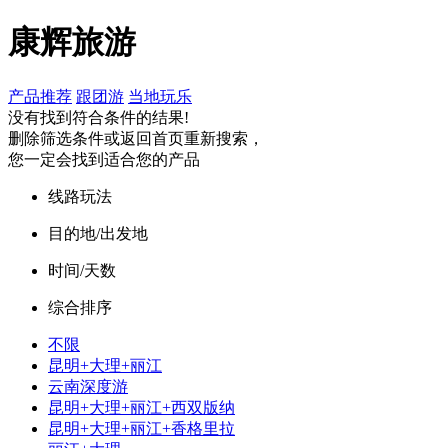
康辉旅游
产品推荐
跟团游
当地玩乐
没有找到符合条件的结果!
删除筛选条件或返回首页重新搜索，
您一定会找到适合您的产品
线路玩法
目的地/出发地
时间/天数
综合排序
不限
昆明+大理+丽江
云南深度游
昆明+大理+丽江+西双版纳
昆明+大理+丽江+香格里拉