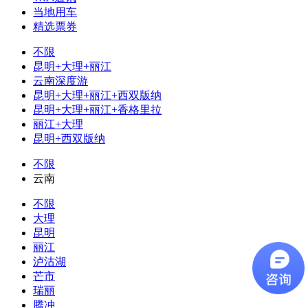
当地用车
精选票券
不限
昆明+大理+丽江
云南深度游
昆明+大理+丽江+西双版纳
昆明+大理+丽江+香格里拉
丽江+大理
昆明+西双版纳
不限
云南
不限
大理
昆明
丽江
泸沽湖
芒市
瑞丽
腾冲