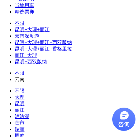
当地用车
精选票券
不限
昆明+大理+丽江
云南深度游
昆明+大理+丽江+西双版纳
昆明+大理+丽江+香格里拉
丽江+大理
昆明+西双版纳
不限
云南
不限
大理
昆明
丽江
泸沽湖
芒市
瑞丽
腾冲