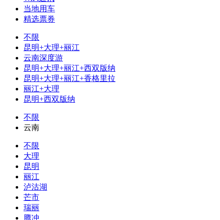
当地用车
精选票券
不限
昆明+大理+丽江
云南深度游
昆明+大理+丽江+西双版纳
昆明+大理+丽江+香格里拉
丽江+大理
昆明+西双版纳
不限
云南
不限
大理
昆明
丽江
泸沽湖
芒市
瑞丽
腾冲